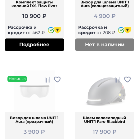
Комплект защиты
Визор для шлема UNIT 1
коленей iXS Flow Evo+
Aura (солнцезащитный)
10 900 ₽
4 900 ₽
Рассрочка и
Рассрочка и
кредит
от 462 ₽
кредит
от 208 ₽
Подробнее
Нет в наличии
Новинка
Визор для шлема UNIT 1
Шлем велосипедный
Aura (прозрачный)
UNIT 1 Faro Blackbird
3 900 ₽
17 900 ₽