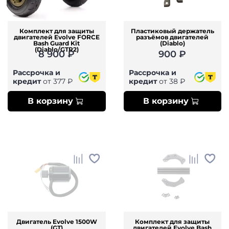
Комплект для защиты
Пластиковый держатель
двигателей Evolve FORCE
разъёмов двигателей
Bash Guard Kit
(Diablo)
(Diablo/GTR2)
8 900 ₽
900 ₽
Рассрочка и
Рассрочка и
кредит
от 377 ₽
кредит
от 38 ₽
В корзину
В корзину
Двигатель Evolve 1500W
Комплект для защиты
(GT)
двигателей Evolve Bash