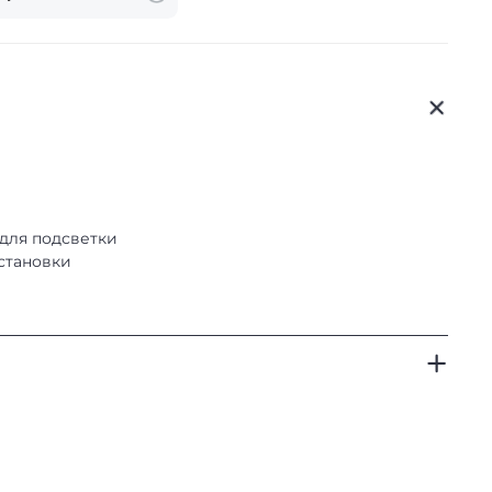
для подсветки
становки
аличная оплата банковской картой, выпущенной в
льзованием мобильного приложения «Сбербанк