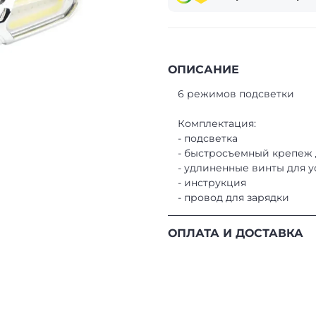
ОПИСАНИЕ
6 режимов подсветки
Комплектация:
- подсветка
- быстросъемный крепеж 
- удлиненные винты для у
- инструкция
- провод для зарядки
ОПЛАТА И ДОСТАВКА
ОПЛАТА
- Банковские карты.
Безн
России.
- SberPay.
Оплата с испо