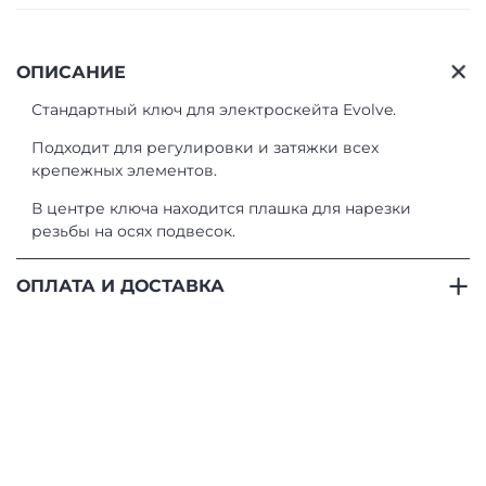
ОПИСАНИЕ
Стандартный ключ для электроскейта Evolve.
Подходит для регулировки и затяжки всех
крепежных элементов.
В центре ключа находится плашка для нарезки
резьбы на осях подвесок.
ОПЛАТА И ДОСТАВКА
ОПЛАТА
- Банковские карты.
Безналичная оплата
банковской картой, выпущенной в России.
- SberPay.
Оплата с использованием мобильного
приложения «Сбербанк Онлайн». Сервис доступен
только для банковских карт, эмитированных ПАО
Сбербанк.
- Наличными или картой при получении.
Оплата