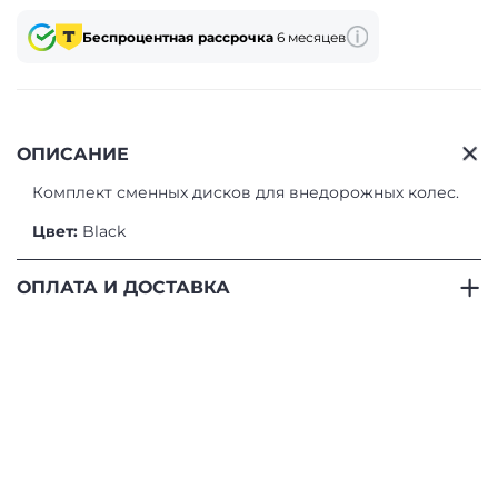
Беспроцентная рассрочка
6 месяцев
ОПИСАНИЕ
Комплект сменных дисков для внедорожных колес.
Цвет:
Black
ОПЛАТА И ДОСТАВКА
ОПЛАТА
- Банковские карты.
Безналичная оплата
банковской картой, выпущенной в России.
- SberPay.
Оплата с использованием мобильного
приложения «Сбербанк Онлайн». Сервис доступен
только для банковских карт, эмитированных ПАО
Сбербанк.
- Наличными или картой при получении.
Оплата